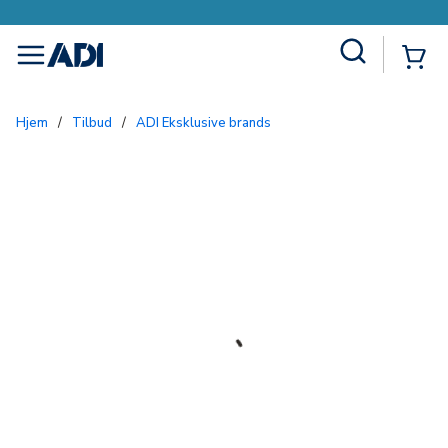
Site Search
{0
menu
Hjem
/
Tilbud
/
ADI Eksklusive brands