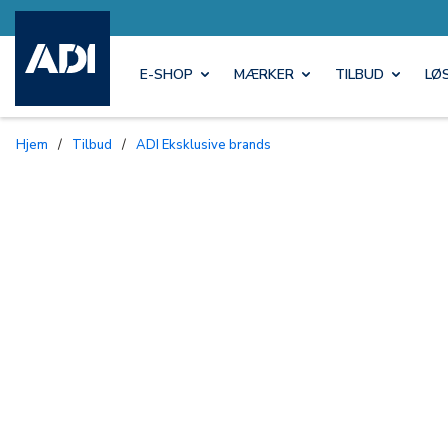
E-SHOP
MÆRKER
TILBUD
LØ
Hjem
/
Tilbud
/
ADI Eksklusive brands