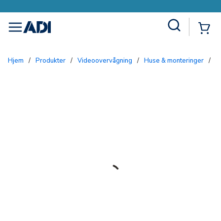
Site Search
{0
menu
Hjem
/
Produkter
/
Videoovervågning
/
Huse & monteringer
/