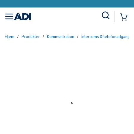
Site Search
{0
menu
Hjem
/
Produkter
/
Kommunikation
/
Intercoms & telefonadgang
/