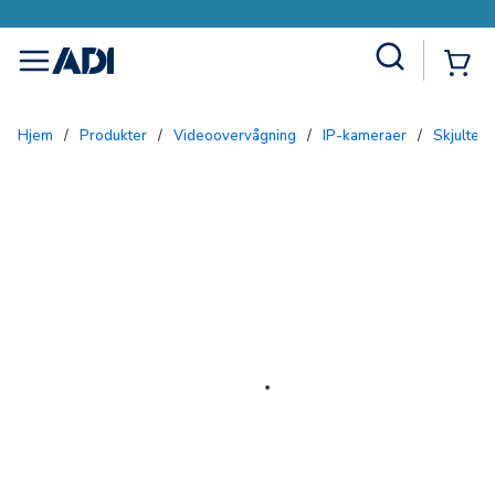
Site Search
{0
menu
Hjem
/
Produkter
/
Videoovervågning
/
IP-kameraer
/
Skjulte 