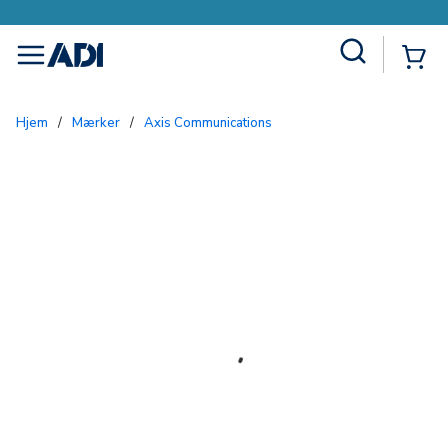
Site Search
{0
menu
Hjem
/
Mærker
/
Axis Communications