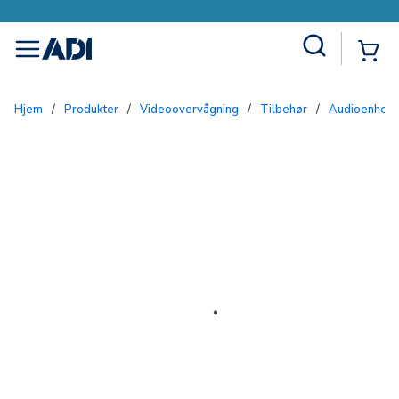
Site Search
{0
menu
Hjem
/
Produkter
/
Videoovervågning
/
Tilbehør
/
Audioenhed