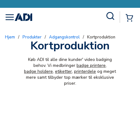
Site Search
{0
menu
Hjem
/
Produkter
/
Adgangskontrol
/
Kortproduktion
Kortproduktion
Køb ADI til alle dine kunder' video badging
behov. Vi medbringer
badge printere
,
badge holdere
,
etiketter
,
printerdele
og meget
mere samt tilbyder top mærker til eksklusive
priser.