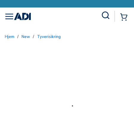
Site Search
{0
menu
Hjem
/
New
/
Tyverisikring