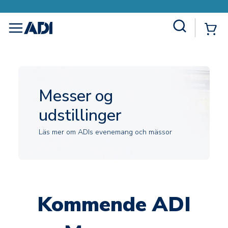
Site Search
{0
menu
Messer og
udstillinger
Läs mer om ADIs evenemang och mässor
Kommende ADI