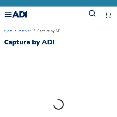
Site Search
{0
menu
Hjem
/
Mærker
/
Capture by ADI
Capture by ADI