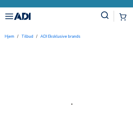
Site Search
{0
menu
Hjem
/
Tilbud
/
ADI Eksklusive brands