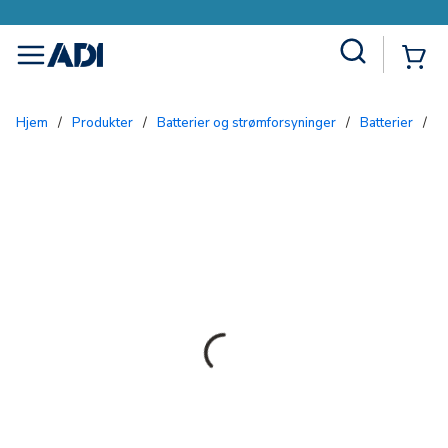
Site Search
{0
menu
Hjem
/
Produkter
/
Batterier og strømforsyninger
/
Batterier
/