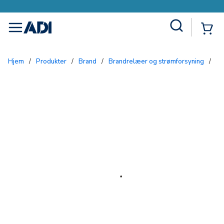
Site Search
{0
menu
Hjem
/
Produkter
/
Brand
/
Brandrelæer og strømforsyning
/
S