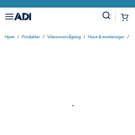
Site Search
{0
menu
Hjem
/
Produkter
/
Videoovervågning
/
Huse & monteringer
/