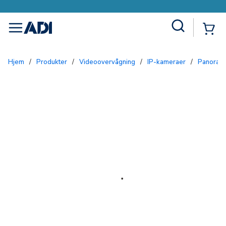
Site Search
{0
menu
Hjem
/
Produkter
/
Videoovervågning
/
IP-kameraer
/
Panora