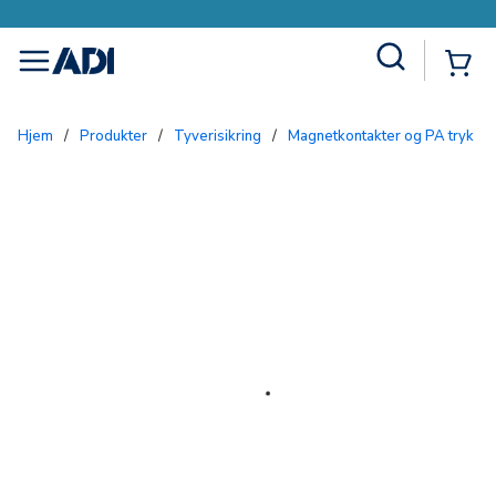
Site Search
{0
menu
Hjem
/
Produkter
/
Tyverisikring
/
Magnetkontakter og PA tryk
/