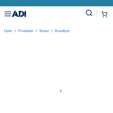
Site Search
{0
menu
Hjem
/
Produkter
/
Brand
/
Brandtryk