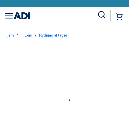
Site Search
{0
menu
Hjem
/
Tilbud
/
Rydning af lager