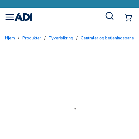
Site Search
{0
menu
Hjem
/
Produkter
/
Tyverisikring
/
Centraler og betjeningspanele