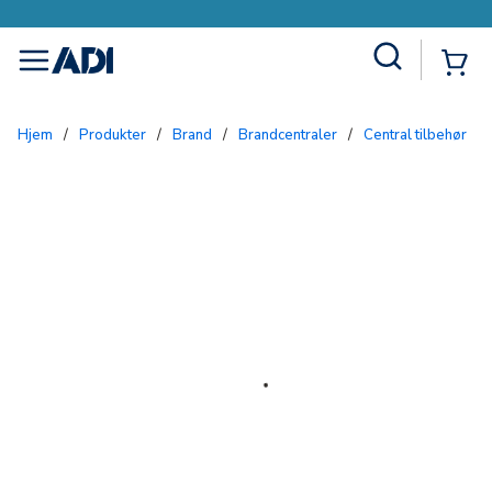
Site Search
{0
menu
Hjem
/
Produkter
/
Brand
/
Brandcentraler
/
Central tilbehør