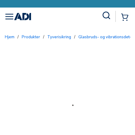
Site Search
{0
menu
Hjem
/
Produkter
/
Tyverisikring
/
Glasbruds- og vibrationsdetek