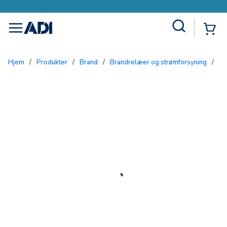
Site Search
{0
menu
Hjem
/
Produkter
/
Brand
/
Brandrelæer og strømforsyning
/
S