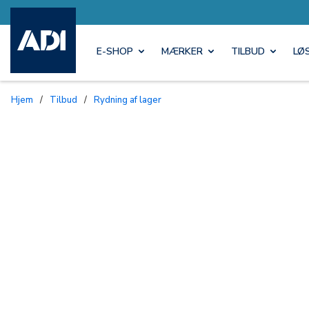
E-SHOP
MÆRKER
TILBUD
LØ
Hjem
/
Tilbud
/
Rydning af lager