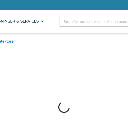
Site Search
SNINGER & SERVICES
etektorer