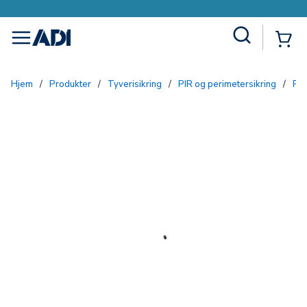
Site Search
{0
menu
Hjem
/
Produkter
/
Tyverisikring
/
PIR og perimetersikring
/
PI