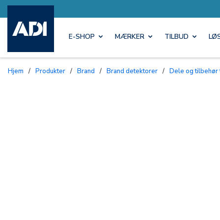
E-SHOP
MÆRKER
TILBUD
LØ
Hjem
/
Produkter
/
Brand
/
Brand detektorer
/
Dele og tilbehør