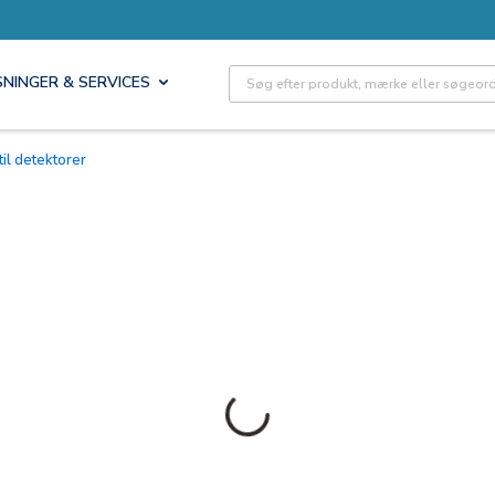
Site Search
SNINGER & SERVICES
 til detektorer