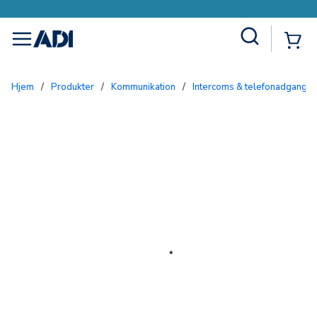
Site Search
{0
menu
Hjem
/
Produkter
/
Kommunikation
/
Intercoms & telefonadgang
/