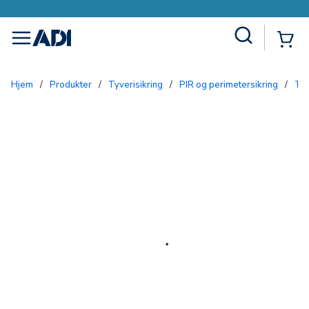
Site Search
{0
menu
Hjem
/
Produkter
/
Tyverisikring
/
PIR og perimetersikring
/
T