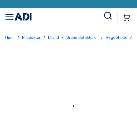
Site Search
{0
menu
Hjem
/
Produkter
/
Brand
/
Brand detektorer
/
Røgdetektor Asp