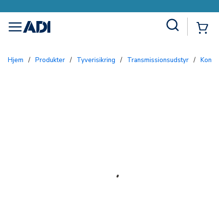
Site Search
{0
menu
Hjem
/
Produkter
/
Tyverisikring
/
Transmissionsudstyr
/
Kontr