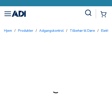
Site Search
{0
menu
Hjem
/
Produkter
/
Adgangskontrol
/
Tilbehør til Døre
/
Elekt