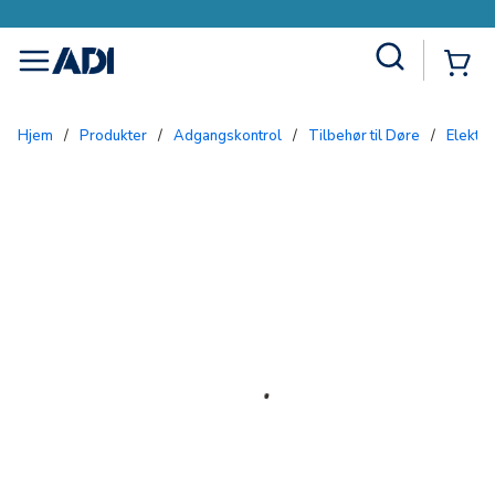
Site Search
{0
menu
Hjem
/
Produkter
/
Adgangskontrol
/
Tilbehør til Døre
/
Elekt