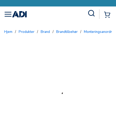
Site Search
{0
menu
Hjem
/
Produkter
/
Brand
/
Brandtilbehør
/
Monteringsanordnin