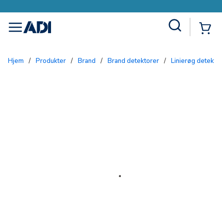
Site Search
{0
menu
Hjem
/
Produkter
/
Brand
/
Brand detektorer
/
Linierøg detekto