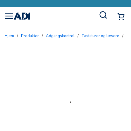
Site Search
{0
menu
Hjem
/
Produkter
/
Adgangskontrol
/
Tastaturer og læsere
/
P