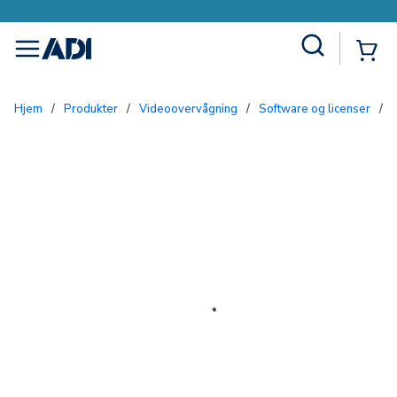
Site Search
{0
menu
Hjem
/
Produkter
/
Videoovervågning
/
Software og licenser
/