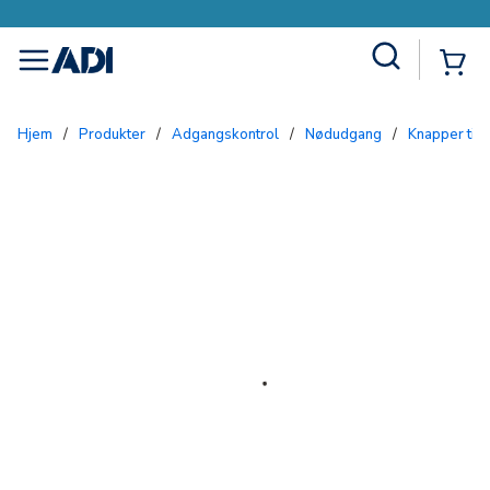
Site Search
{0
menu
Hjem
/
Produkter
/
Adgangskontrol
/
Nødudgang
/
Knapper til 