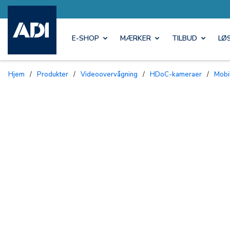
E-SHOP
MÆRKER
TILBUD
LØ
Hjem
/
Produkter
/
Videoovervågning
/
HDoC-kameraer
/
Mob