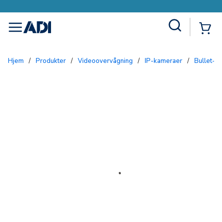
Site Search
{0
menu
Hjem
/
Produkter
/
Videoovervågning
/
IP-kameraer
/
Bullet-