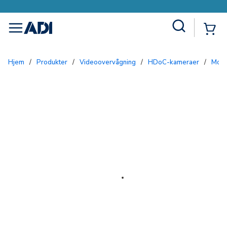
Site Search
{0
menu
Hjem
/
Produkter
/
Videoovervågning
/
HDoC-kameraer
/
Mob