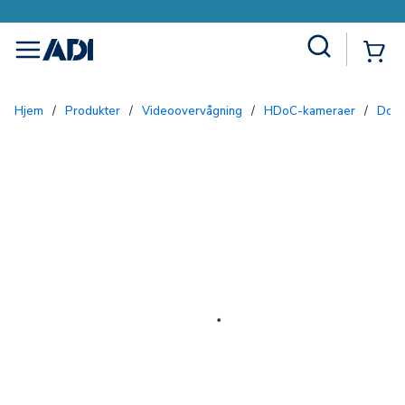
Site Search
{0
menu
Hjem
/
Produkter
/
Videoovervågning
/
HDoC-kameraer
/
Dom