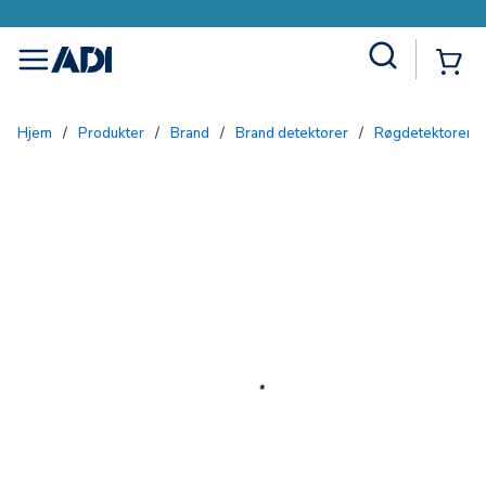
Site Search
{0
menu
Hjem
/
Produkter
/
Brand
/
Brand detektorer
/
Røgdetektorer