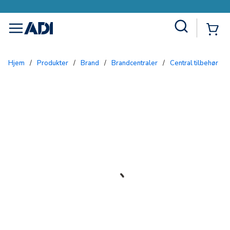
Site Search
{0
menu
Hjem
/
Produkter
/
Brand
/
Brandcentraler
/
Central tilbehør