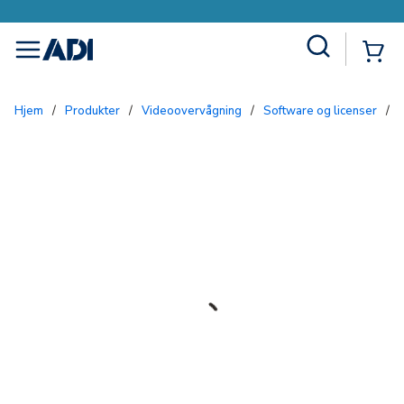
Site Search
{0
menu
Hjem
/
Produkter
/
Videoovervågning
/
Software og licenser
/