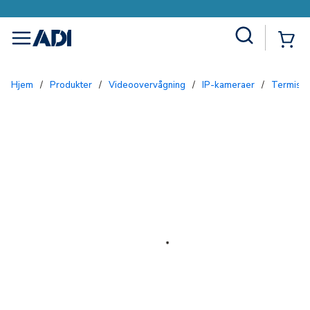
Site Search
{0
menu
Hjem
/
Produkter
/
Videoovervågning
/
IP-kameraer
/
Termisk