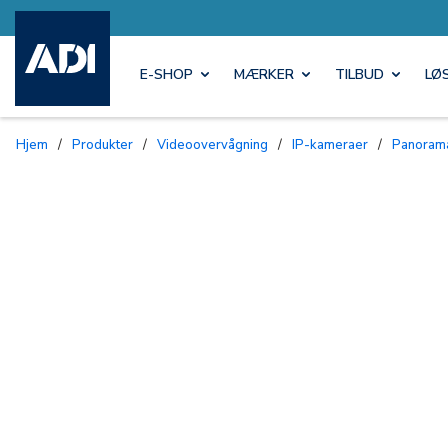
E-SHOP
MÆRKER
TILBUD
LØ
Hjem
/
Produkter
/
Videoovervågning
/
IP-kameraer
/
Panora