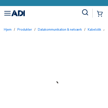
Site Search
{0
menu
Hjem
/
Produkter
/
Datakommunikation & netværk
/
Kabelstik
/