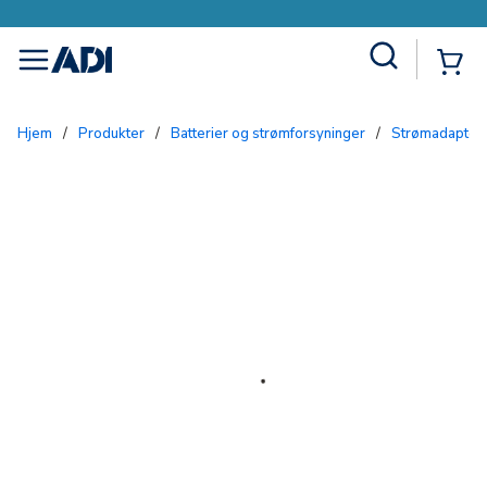
Site Search
{0
menu
Hjem
/
Produkter
/
Batterier og strømforsyninger
/
Strømadapter