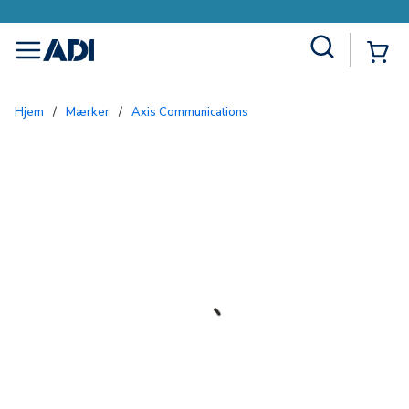
Site Search
{0
menu
Hjem
/
Mærker
/
Axis Communications